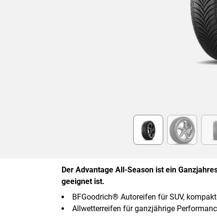
Item
1
of
6
Der Advantage All-Season ist ein Ganzjahr
geeignet ist.
BFGoodrich® Autoreifen für SUV, kompak
Allwetterreifen für ganzjährige Performan