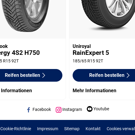
ook
Uniroyal
ergy 4S2 H750
RainExpert 5
5 R15 92T
185/65 R15 92T
Reifen bestellen
Reifen bestellen
 Informationen
Mehr Informationen
Youtube
Facebook
Instagram
Cookie-Richtlinie
Impressum
Sitemap
Kontakt
Cookies verwal