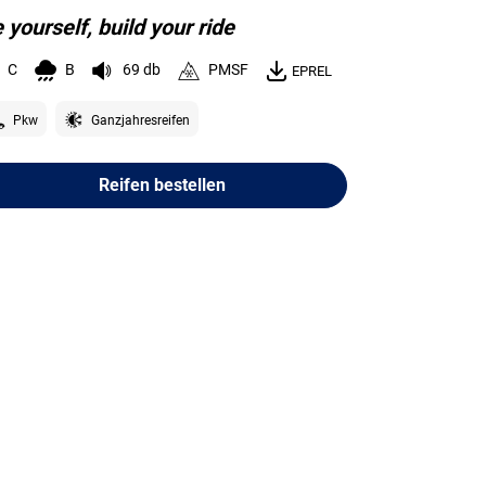
 yourself, build your ride
C
B
69 db
PMSF
EPREL
Pkw
Ganzjahresreifen
Reifen bestellen