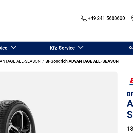
+49 241 5688600
rvice
Kfz-Service
Ko
ANTAGE ALL-SEASON
BFGoodrich ADVANTAGE ALL-SEASON
BF
A
S
18