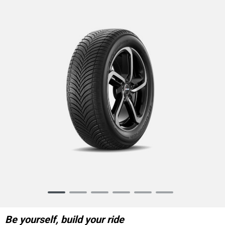
Item
1
of
Be yourself, build your ride
6