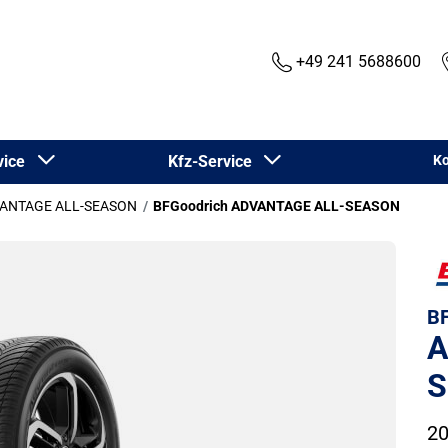
+49 241 5688600
rvice
Kfz-Service
Ko
ANTAGE ALL-SEASON
BFGoodrich ADVANTAGE ALL-SEASON
BF
A
S
20