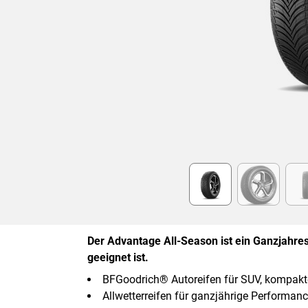
Item
1
of
6
Der Advantage All-Season ist ein Ganzjahr
geeignet ist.
BFGoodrich® Autoreifen für SUV, kompak
Allwetterreifen für ganzjährige Performan