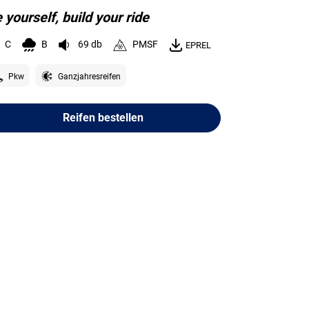
 yourself, build your ride
C
B
69 db
PMSF
EPREL
Pkw
Ganzjahresreifen
Reifen bestellen