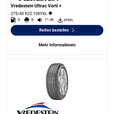
Vredestein Ultrac Vorti +
275/40 R22
108
Y
XL
D
B
71 db
EPREL
Reifen bestellen
Mehr Informationen