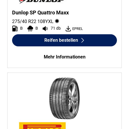
Dunlop SP Quattro Maxx
275/40 R22
108
Y
XL
B
B
71 db
EPREL
Reifen bestellen
Mehr Informationen