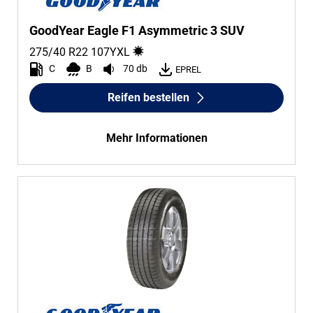
GoodYear Eagle F1 Asymmetric 3 SUV
275/40 R22
107
Y
XL
C
B
70 db
EPREL
Reifen bestellen
Mehr Informationen