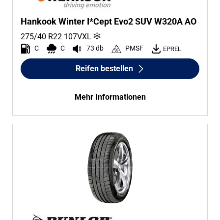
Hankook Winter I*Cept Evo2 SUV W320A AO
275/40 R22
107
V
XL
C
C
73 db
PMSF
EPREL
Reifen bestellen
Mehr Informationen