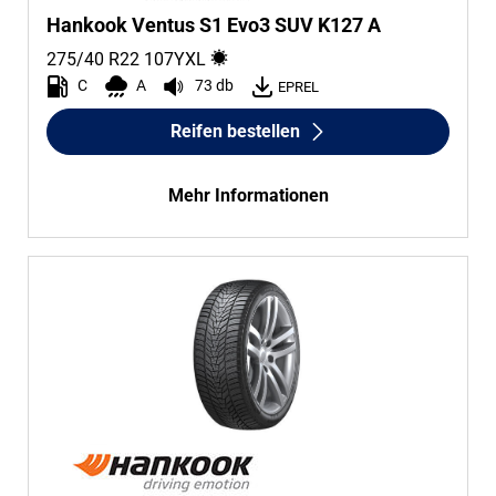
Hankook Ventus S1 Evo3 SUV K127 A
275/40 R22
107
Y
XL
C
A
73 db
EPREL
Reifen bestellen
Mehr Informationen