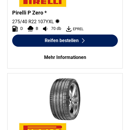
Pirelli P Zero *
275/40 R22
107
Y
XL
D
B
70 db
EPREL
Reifen bestellen
Mehr Informationen