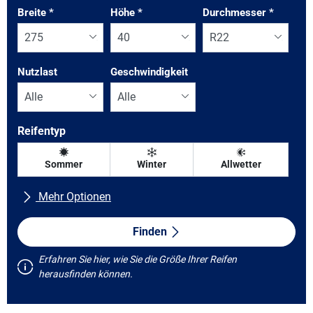
Tab updated: Nach Grösse
Breite
*
Höhe
*
Durchmesser
*
Nutzlast
Geschwindigkeit
Reifentyp
Sommer
Winter
Allwetter
Mehr Optionen
Alle Marken
Finden
Erfahren Sie hier, wie Sie die Größe Ihrer Reifen
Fahrzeugtyp
herausfinden können.