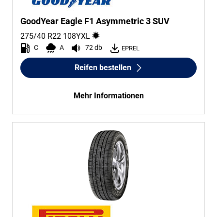
GoodYear Eagle F1 Asymmetric 3 SUV
275/40 R22
108
Y
XL
C
A
72 db
EPREL
Reifen bestellen
Mehr Informationen