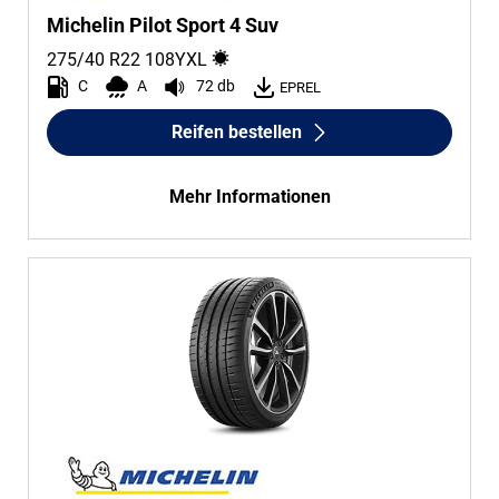
Transporter (0)
Michelin Pilot Sport 4 Suv
Wohnmobil (0)
275/40 R22
108
Y
XL
C
A
72 db
EPREL
Reifen bestellen
Run-flat
Run-flat (4)
Mehr Informationen
Keine Run-flat (31)
Mehr Optionen