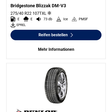
Bridgestone Blizzak DM-V3
275/40 R22
107
T
XL
E
E
73 db
Ice
PMSF
EPREL
Reifen bestellen
Mehr Informationen