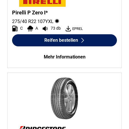
Pirelli P Zero I*
275/40 R22
107
Y
XL
C
A
73 db
EPREL
Reifen bestellen
Mehr Informationen