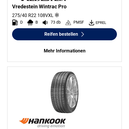
Vredestein Wintrac Pro
275/40 R22
108
V
XL
D
B
73 db
PMSF
EPREL
Reifen bestellen
Mehr Informationen