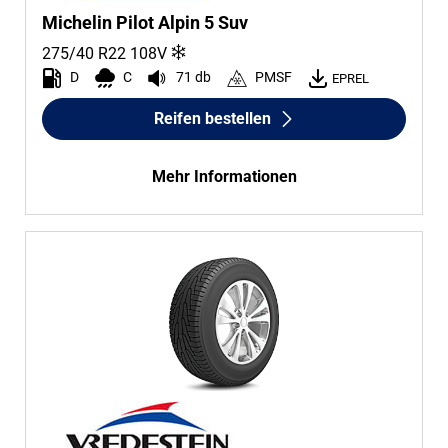
Michelin Pilot Alpin 5 Suv
275/40 R22
108
V
D
C
71 db
PMSF
EPREL
Reifen bestellen
Mehr Informationen