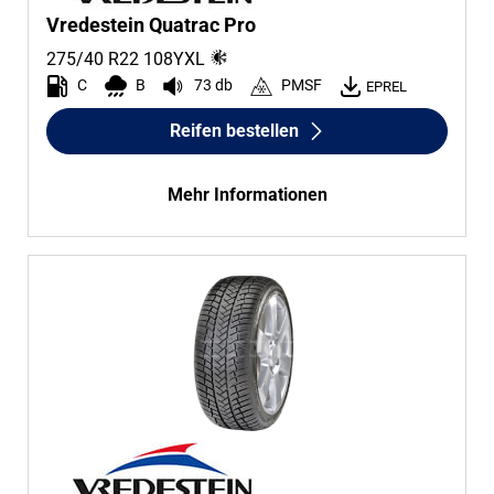
Vredestein Quatrac Pro
275/40 R22
108
Y
XL
C
B
73 db
PMSF
EPREL
Reifen bestellen
Mehr Informationen