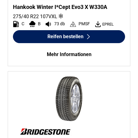
Hankook Winter I*Cept Evo3 X W330A
275/40 R22
107
V
XL
C
B
73 db
PMSF
EPREL
Reifen bestellen
Mehr Informationen