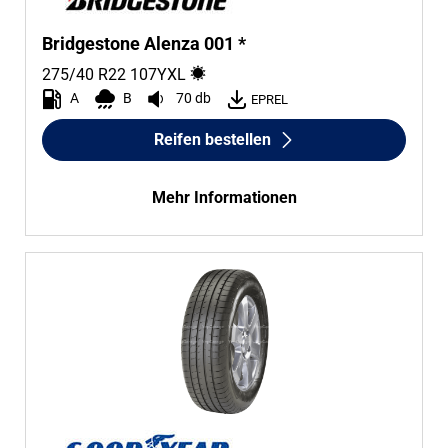
Bridgestone Alenza 001 *
275/40 R22
107
Y
XL
A
B
70 db
EPREL
Reifen bestellen
Mehr Informationen