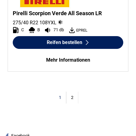
Pirelli Scorpion Verde All Season LR
275/40 R22
108
Y
XL
C
B
71 db
EPREL
Reifen bestellen
Mehr Informationen
1
2
Facebook